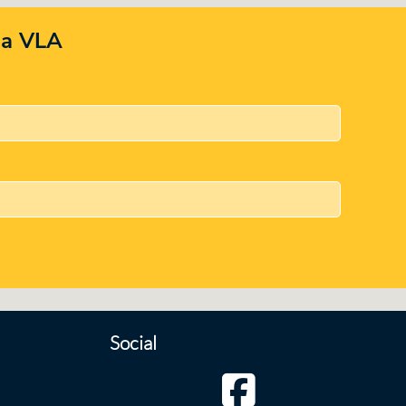
 la VLA
Social