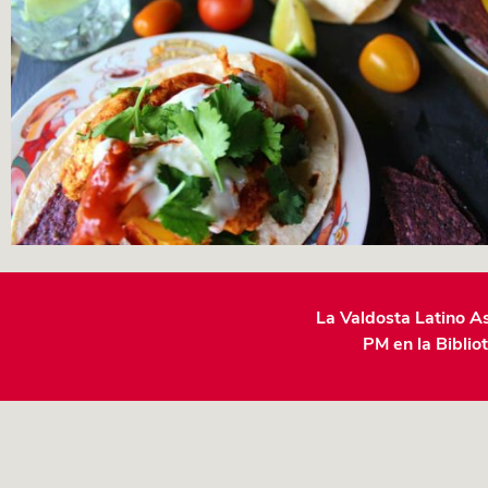
La Valdosta Latino As
PM en la Bibliot