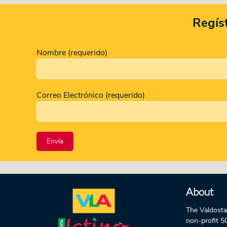
Regíst
Nombre (requerido)
Correo Electrónico (requerido)
About
The Valdosta
non-profit 5