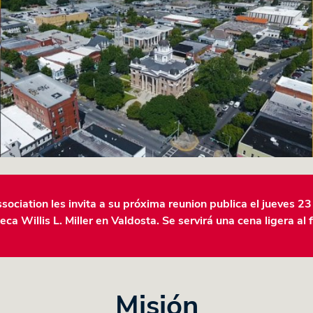
sociation les invita a su próxima reunion publica el jueves 23
eca Willis L. Miller en Valdosta. Se servirá una cena ligera al f
Misión